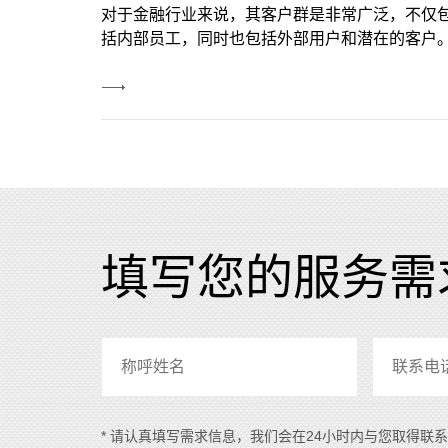
泛，不仅包
网络凭借其卓越的互动性与便捷的交流手段正成
在的客户。
有发展潜力与前途的新兴媒体，成为众商家倍为
方案的好坏
注的宣传热点。许多行业的先锋企业都已经采用
该解决方案
联网技术，为客户、合作伙伴在网上提供信息服
View
先进的机制
务，并且借助互联网，敏锐的捕捉商机。
More
时也应该具
地实现业务
填写您的服务需
* 请认真填写需求信息，我们会在24小时内与您取得联