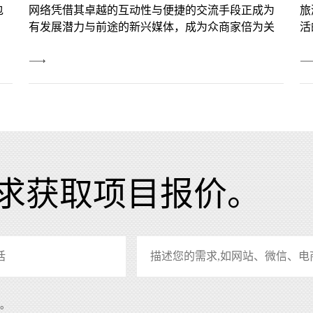
为
旅游行业网站建设的需求随着经济的发展和人们生
关
活的富裕，旅游业也飞速发展。据有关统计，1999
互
年，我国全年共接待海外游客7270万，国内出游人
数达7 19亿人次，旅游业总收入逾4000亿元人民
View
V
币。
More
M
求获取项目报价。
系。